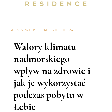
ADMIN-WG0SO8NA
2025-06-24
Walory klimatu
nadmorskiego –
wpływ na zdrowie i
jak je wykorzystać
podczas pobytu w
Łebie