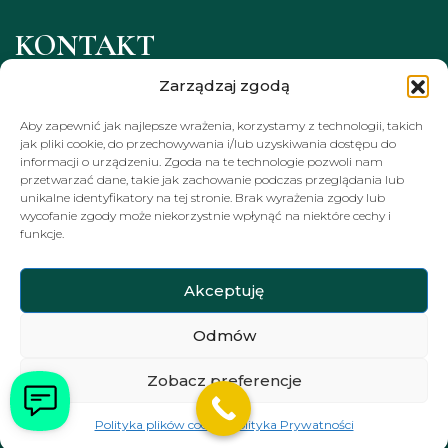
KONTAKT
Zarządzaj zgodą
ul. Brzozowa 20, Łeba
Aby zapewnić jak najlepsze wrażenia, korzystamy z technologii, takich
recepcja@rezydencjaambre.pl
jak pliki cookie, do przechowywania i/lub uzyskiwania dostępu do
informacji o urządzeniu. Zgoda na te technologie pozwoli nam
+48 794 68 68 68
przetwarzać dane, takie jak zachowanie podczas przeglądania lub
unikalne identyfikatory na tej stronie. Brak wyrażenia zgody lub
wycofanie zgody może niekorzystnie wpłynąć na niektóre cechy i
NEWSLETTER
funkcje.
Akceptuję
Odmów
Zobacz preferencje
Copyright © Ambre Residence, wszelkie prawa
zastrzeżone.
Polityka plików cookies
Polityka Prywatności