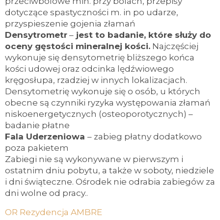
przeciwbólowe min. przy bólach, przepisy
dotyczące spastyczności m. in po udarze,
przyspieszenie gojenia złamań
Densytrometr
–
jest to badanie, które służy do
oceny gęstości mineralnej kości
.
Najczęściej
wykonuje się densytometrię bliższego końca
kości udowej oraz odcinka lędźwiowego
kręgosłupa, rzadziej w innych lokalizacjach.
Densytometrię wykonuje się o osób, u których
obecne są czynniki ryzyka występowania złamań
niskoenergetycznych (osteoporotycznych) –
badanie płatne
Fala Uderzeniowa
– zabieg płatny dodatkowo
poza pakietem
Zabiegi nie są wykonywane w pierwszym i
ostatnim dniu pobytu, a także w soboty, niedziele
i dni świąteczne. Ośrodek nie odrabia zabiegów za
dni wolne od pracy..
OR Rezydencja AMBRE