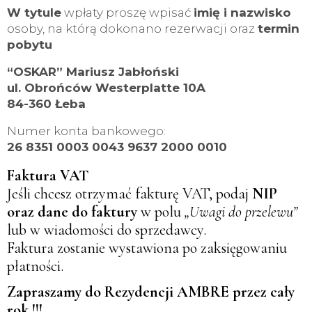
W tytule
wpłaty proszę wpisać
imię i nazwisko
osoby, na którą dokonano rezerwacji oraz
termin
pobytu
“OSKAR” Mariusz Jabłoński
ul. Obrońców Westerplatte 10A
84-360 Łeba
Numer konta bankowego:
26 8351 0003 0043 9637 2000 0010
Faktura VAT
Jeśli chcesz otrzymać fakturę VAT, podaj
NIP
oraz dane do faktury
w polu
„Uwagi do przelewu”
lub w wiadomości do sprzedawcy.
Faktura zostanie wystawiona po zaksięgowaniu
płatności.
Zapraszamy do Rezydencji AMBRE przez cały
rok !!!