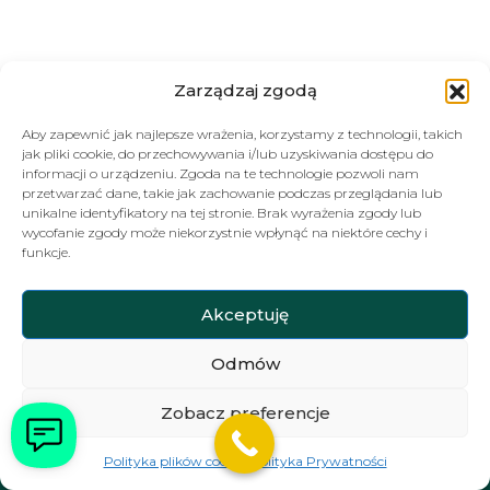
Zarządzaj zgodą
Aby zapewnić jak najlepsze wrażenia, korzystamy z technologii, takich
jak pliki cookie, do przechowywania i/lub uzyskiwania dostępu do
informacji o urządzeniu. Zgoda na te technologie pozwoli nam
AMBRE RESIDENCE
przetwarzać dane, takie jak zachowanie podczas przeglądania lub
unikalne identyfikatory na tej stronie. Brak wyrażenia zgody lub
wycofanie zgody może niekorzystnie wpłynąć na niektóre cechy i
funkcje.
Zapraszamy do kontaktu i odwiedzania naszych
profilów w mediach społecznościowych
Akceptuję
Odmów
Zobacz preferencje
HOTEL
Polityka plików cookies
Polityka Prywatności