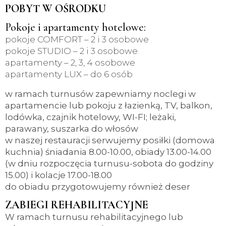
POBYT W OŚRODKU
Pokoje i apartamenty hotelowe:
pokoje COMFORT – 2 i 3 osobowe
pokoje STUDIO – 2 i 3 osobowe
apartamenty – 2, 3, 4 osobowe
apartamenty LUX – do 6 osób
w ramach turnusów zapewniamy noclegi w
apartamencie lub pokoju z łazienką, TV, balkon,
lodówka, czajnik hotelowy, WI-FI; leżaki,
parawany, suszarka do włosów
w naszej restauracji serwujemy posiłki (domowa
kuchnia) śniadania 8.00-10.00, obiady 13.00-14.00
(w dniu rozpoczęcia turnusu-sobota do godziny
15.00) i kolacje 17.00-18.00
do obiadu przygotowujemy również deser
ZABIEGI REHABILITACYJNE
W ramach turnusu rehabilitacyjnego lub