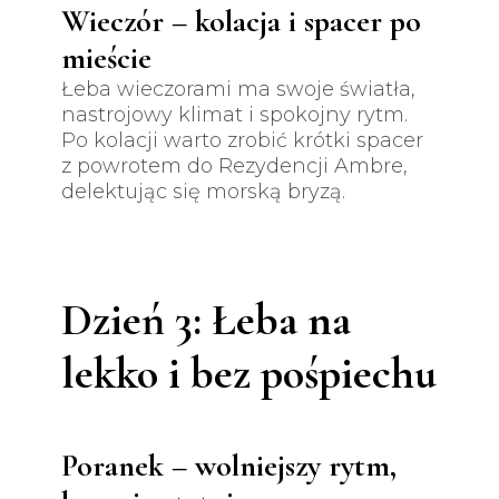
Wieczór – kolacja i spacer po
mieście
Łeba wieczorami ma swoje światła,
nastrojowy klimat i spokojny rytm.
Po kolacji warto zrobić krótki spacer
z powrotem do Rezydencji Ambre,
delektując się morską bryzą.
Dzień 3: Łeba na
lekko i bez pośpiechu
Poranek – wolniejszy rytm,