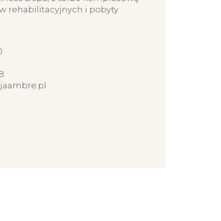
w rehabilitacyjnych i pobyty
0
8
jaambre.pl