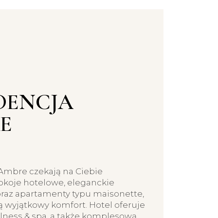
DENCJA
E
Ambre czekają na Ciebie
koje hotelowe, eleganckie
oraz apartamenty typu maisonette,
 wyjątkowy komfort. Hotel oferuje
lness & spa, a także komplesową