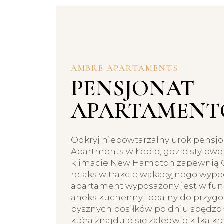
AMBRE APARTAMENTS
PENSJONAT
APARTAMEN
Odkryj niepowtarzalny urok pensj
Apartments w Łebie, gdzie stylowe
klimacie New Hampton zapewnią C
relaks w trakcie wakacyjnego wypo
apartament wyposażony jest w fun
aneks kuchenny, idealny do przyg
pysznych posiłków po dniu spędzo
która znajduje się zaledwie kilka k