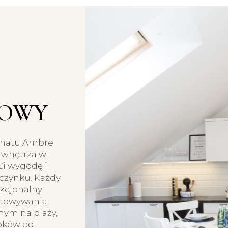
TOWY
onatu Ambre
 wnętrza w
i wygodę i
czynku. Każdy
kcjonalny
otowywania
nym na plaży,
roków od