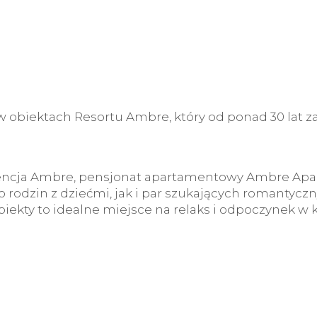
w obiektach Resortu Ambre, który od ponad 30 lat
ydencja Ambre, pensjonat apartamentowy Ambre Ap
 rodzin z dziećmi, jak i par szukających romantyc
biekty to idealne miejsce na relaks i odpoczynek w 