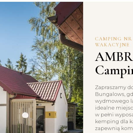
CAMPING NR 
WAKACYJNE
AMBRE
Campi
Zapraszamy d
Bungalows, g
wydmowego lasu
idealne miejs
w pełni wypos
kemping dla k
zapewnią komf