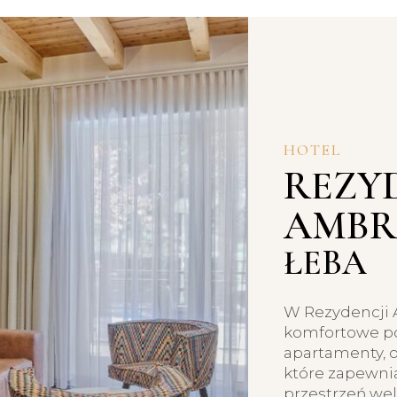
HOTEL
REZY
AMBR
ŁEBA
W Rezydencji 
komfortowe po
apartamenty, 
które zapewnią
przestrzeń wel