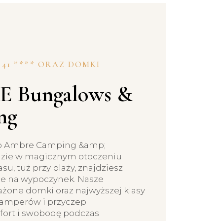
41 **** ORAZ DOMKI
 Bungalows &
ng
o Ambre Camping &amp;
dzie w magicznym otoczeniu
, tuż przy plaży, znajdziesz
ce na wypoczynek. Nasze
ażone domki oraz najwyższej klasy
amperów i przyczep
ort i swobodę podczas