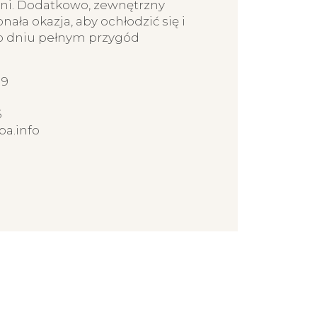
ni. Dodatkowo, zewnętrzny
ała okazja, aby ochłodzić się i
o dniu pełnym przygód
 9
6
a.info