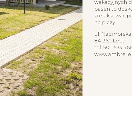
wakacyjnych d
basen to doskon
zrelaksować p
na plaży!
ul. Nadmorska
84-360 Łeba
tel. 500 533 46
www.ambre.leb