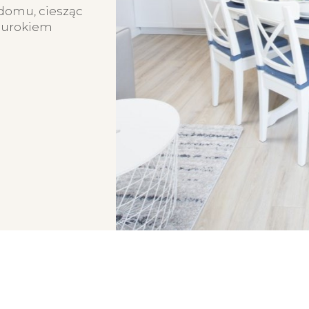
w domu, ciesząc
i urokiem