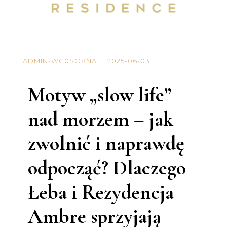
ADMIN-WG0SO8NA
2025-06-03
Motyw „slow life”
nad morzem – jak
zwolnić i naprawdę
odpocząć? Dlaczego
Łeba i Rezydencja
Ambre sprzyjają