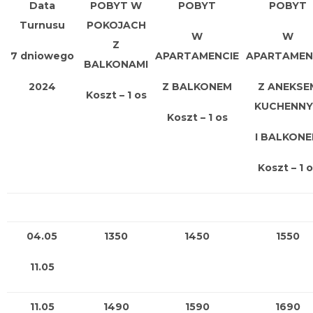
Data
POBYT W
POBYT
POBYT
Turnusu
POKOJACH
W
W
Z
7 dniowego
APARTAMENCIE
APARTAMEN
BALKONAMI
2024
Z BALKONEM
Z ANEKSE
Koszt – 1 os
KUCHENN
Koszt – 1 os
I BALKON
Koszt – 1 
04.05
1350
1450
1550
11.05
11.05
1490
1590
1690