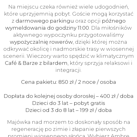
Na miejscu czeka również wiele udogodnień,
które uprzyjemnią pobyt. Goście mogą korzystać
z
darmowego parkingu
oraz opcji
późnego
wymeldowania do godziny 11:00
. Dla miłośników
aktywnego wypoczynku przygotowaliśmy
wypożyczalnię rowerów
, dzięki której można
odkrywać okolicę i nadmorskie trasy w wiosennej
scenerii. Wieczory warto spędzić w klimatycznym
Café & Barze z bilardem
, który sprzyja relaksowi i
integracji.
Cena pakietu: 850 zł / 2 noce / osoba
Dopłata do kolejnej osoby dorosłej – 400 zł / doba
Dzieci do 3 lat – pobyt gratis
Dzieci od 3 do 8 lat – 199 zł / doba
Majówka nad morzem to doskonały sposób na
regenerację po zimie i złapanie pierwszych
promieni wiosennego słońca. Wybierz Ambre