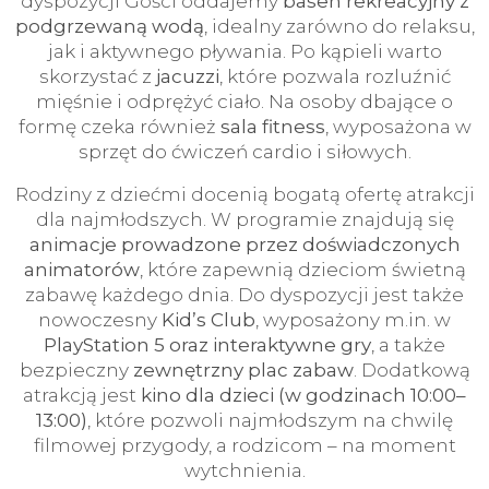
dyspozycji Gości oddajemy
basen rekreacyjny z
podgrzewaną wodą
, idealny zarówno do relaksu,
jak i aktywnego pływania. Po kąpieli warto
skorzystać z
jacuzzi
, które pozwala rozluźnić
mięśnie i odprężyć ciało. Na osoby dbające o
formę czeka również
sala fitness
, wyposażona w
sprzęt do ćwiczeń cardio i siłowych.
Rodziny z dziećmi docenią bogatą ofertę atrakcji
dla najmłodszych. W programie znajdują się
animacje prowadzone przez doświadczonych
animatorów
, które zapewnią dzieciom świetną
zabawę każdego dnia. Do dyspozycji jest także
nowoczesny
Kid’s Club
, wyposażony m.in. w
PlayStation 5 oraz interaktywne gry
, a także
bezpieczny
zewnętrzny plac zabaw
. Dodatkową
atrakcją jest
kino dla dzieci (w godzinach 10:00–
13:00)
, które pozwoli najmłodszym na chwilę
filmowej przygody, a rodzicom – na moment
wytchnienia.