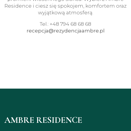
Residence i ciesz się spokojem, komfortem oraz
wyjątkową atmosferą.
Tel.: +48 794 68 68 68
recepcja@rezydencjaambre.pl
AMBRE RESIDENCE