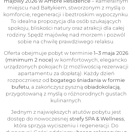
majowy 2026 w Ambre Residence
– kameralnym
miejscu nad Bałtykiem, stworzonym z myślą o
komforcie, regeneracji i beztroskim wypoczynku.
To idealna propozycja dla osób szukających
spokoju, bliskości natury oraz atrakcji dla całej
rodziny. Spędź majówkę nad morzem i pozwól
sobie na chwilę prawdziwego relaksu.
Oferta obejmuje pobyt w terminie
1–3 maja 2026
(minimum 2 noce)
w komfortowych, elegancko
urządzonych pokojach (z możliwością rezerwacji
apartamentu za dopłatą). Każdy dzień
rozpoczniesz od
bogatego śniadania w formie
bufetu
, a zakończysz pyszną
obiadokolacją
,
przygotowaną z myślą o różnorodnych gustach
kulinarnych.
Jednym z największych atutów pobytu jest
dostęp do nowoczesnej
strefy SPA & Wellness
,
która sprzyja wyciszeniu i regeneracji. Do