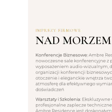
IMPREZY FIRMOWE
NAD MORZEM
Konferencje Biznesowe:
Ambre Res
nowoczesne sale konferencyjne z
wyposażeniem audio-wizualnym, d
organizacji konferencji biznesowy
otoczenie i eleganckie wnętrza two
atmosferę dla efektywnego wymian
doświadczeń.
Warsztaty i Szkolenia:
Ekskluzywne w
profesjonalne zaplecze techniczne 
Ambre Residence jest doskonały