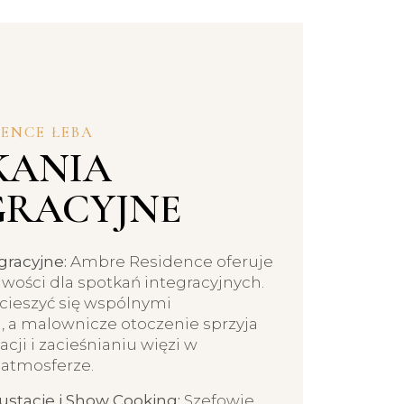
ENCE ŁEBA
KANIA
GRACYJNE
gracyjne:
Ambre Residence oferuje
wości dla spotkań integracyjnych.
cieszyć się wspólnymi
, a malownicze otoczenie sprzyja
cji i zacieśnianiu więzi w
 atmosferze.
stacje i Show Cooking:
Szefowie