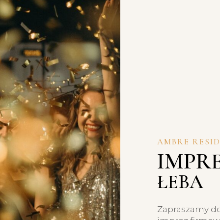
AMBRE RESI
IMPR
ŁEBA
Zapraszamy do 