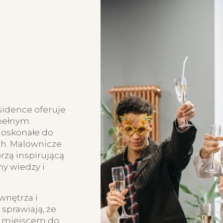
idence oferuje
 pełnym
oskonałe do
ch. Malownicze
rzą inspirującą
y wiedzy i
nętrza i
sprawiają, że
m miejscem do