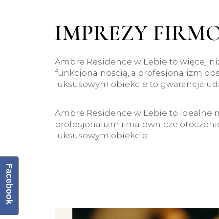
IMPREZY FIRM
Ambre Residence w Łebie to więcej niż 
funkcjonalnością, a profesjonalizm ob
luksusowym obiekcie to gwarancja uda
Ambre Residence w Łebie to idealne m
profesjonalizm i malownicze otoczeni
luksusowym obiekcie:
Facebook