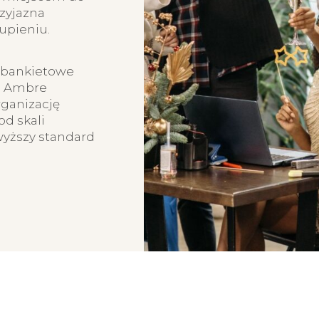
rzyjazna
kupieniu.
 bankietowe
e Ambre
rganizację
d skali
wyższy standard