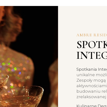
AMBRE RESID
SPOT
INTE
Spotkania Inte
unikalne możli
Zespoły mogą 
aktywnościami
budowaniu rela
zrelaksowanej
Kulinarne Degu