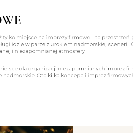
OWE
tylko miejsce na imprezy firmowe – to przestrzeń, g
sługi idzie w parze z urokiem nadmorskiej scenerii
nej i niezapomnianej atmosfery.
iejsce dla organizacji niezapomnianych imprez fir
e nadmorskie. Oto kilka koncepcji imprez firmowyc