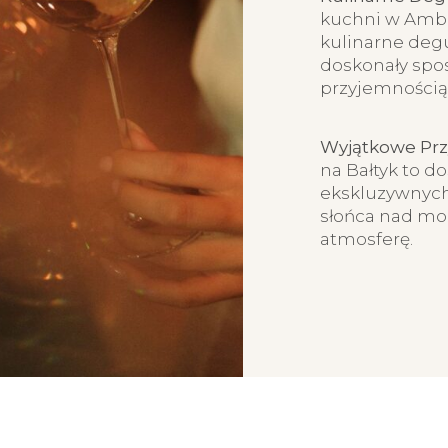
kuchni w Amb
kulinarne degu
doskonały spo
przyjemnością 
Wyjątkowe Przy
na Bałtyk to d
ekskluzywnych
słońca nad m
atmosferę.