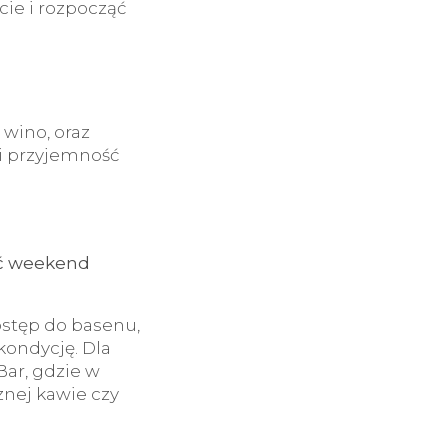
cie i rozpocząć
wino, oraz
 i przyjemność
yć weekend
stęp do basenu,
 kondycję. Dla
Bar, gdzie w
nej kawie czy