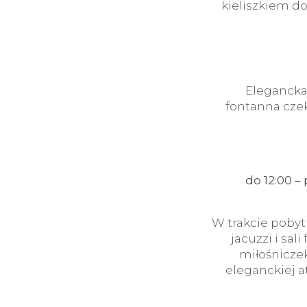
kieliszkiem do
Elegancka
fontanna czek
do 12:00 
W trakcie poby
jacuzzi i sal
miłośniczek
eleganckiej 