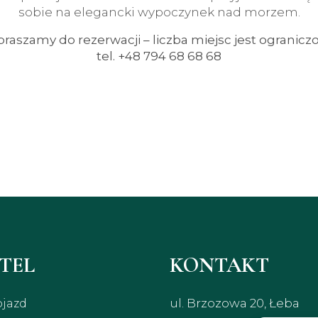
sobie na elegancki wypoczynek nad morzem.
raszamy do rezerwacji – liczba miejsc jest ogranicz
tel. +48 794 68 68 68
TEL
KONTAKT
ul. Brzozowa 20, Łeba
jazd