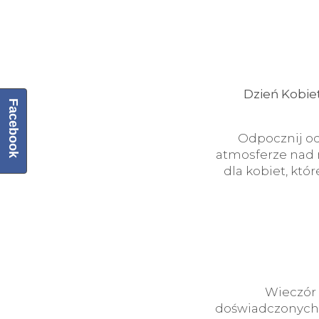
Dzień Kobie
Facebook
Odpocznij o
atmosferze nad 
dla kobiet, któ
Wieczór 
doświadczonych 