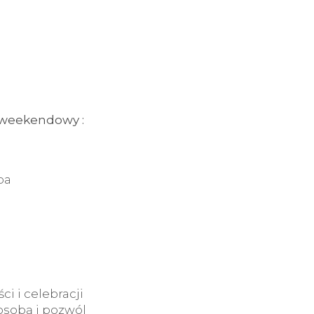
t weekendowy :
ba
i i celebracji
 osobą i pozwól