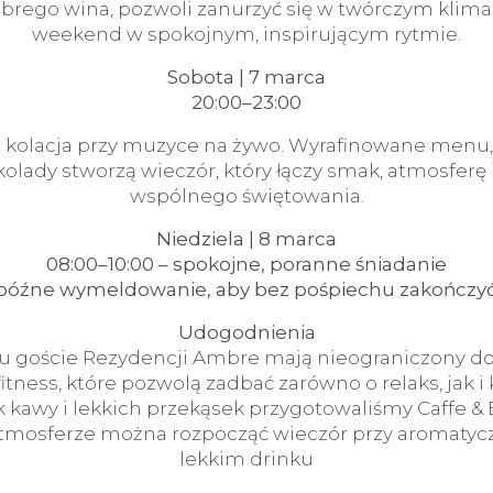
brego wina, pozwoli zanurzyć się w twórczym klima
weekend w spokojnym, inspirującym rytmie.
Sobota | 7 marca
20:00–23:00
 kolacja przy muzyce na żywo. Wyrafinowane menu, 
olady stworzą wieczór, który łączy smak, atmosferę
wspólnego świętowania.
Niedziela | 8 marca
08:00–10:00 – spokojne, poranne śniadanie
– późne wymeldowanie, aby bez pośpiechu zakończ
Udogodnienia
tu goście Rezydencji Ambre mają nieograniczony do
i fitness, które pozwolą zadbać zarówno o relaks, jak i
 kawy i lekkich przekąsek przygotowaliśmy Caffe & 
atmosferze można rozpocząć wieczór przy aromatycz
lekkim drinku