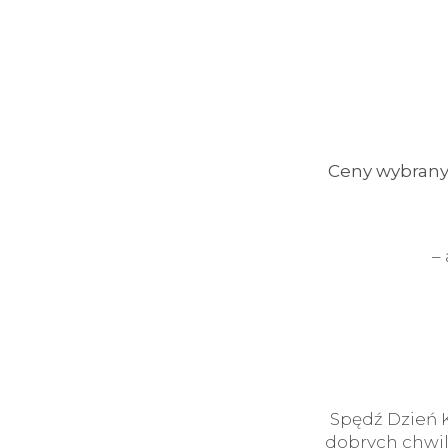
Ceny wybranyc
–
Spędź Dzień K
dobrych chwil.