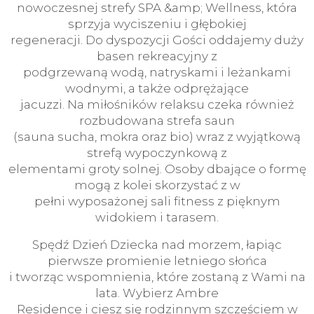
nowoczesnej strefy SPA &amp; Wellness, która
sprzyja wyciszeniu i głębokiej
regeneracji. Do dyspozycji Gości oddajemy duży
basen rekreacyjny z
podgrzewaną wodą, natryskami i leżankami
wodnymi, a także odprężające
jacuzzi. Na miłośników relaksu czeka również
rozbudowana strefa saun
(sauna sucha, mokra oraz bio) wraz z wyjątkową
strefą wypoczynkową z
elementami groty solnej. Osoby dbające o formę
mogą z kolei skorzystać z w
pełni wyposażonej sali fitness z pięknym
widokiem i tarasem.
Spędź Dzień Dziecka nad morzem, łapiąc
pierwsze promienie letniego słońca
i tworząc wspomnienia, które zostaną z Wami na
lata. Wybierz Ambre
Residence i ciesz się rodzinnym szczęściem w