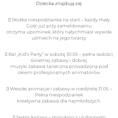
Dziecka znajdują się:
 Słodka niespodzianka na start – każdy mały
Gość już przy zameldowaniu
otrzyma upominek, który natychmiast wywoła
uśmiech na jego twarzy.
 Bal „Kid’s Party” w sobotę 30.05 – pełna radości,
świetnej zabawy i dobrej
muzyki zabawa taneczna prowadzona pod
okiem profesjonalnych animatorów.
 Wesołe animacje i zabawy w niedzielę 31.05 –
Pełna niespodzianek
kreatywna zabawa dla najmłodszych.
 Seans kinowy – mini-kino z ulubionymi