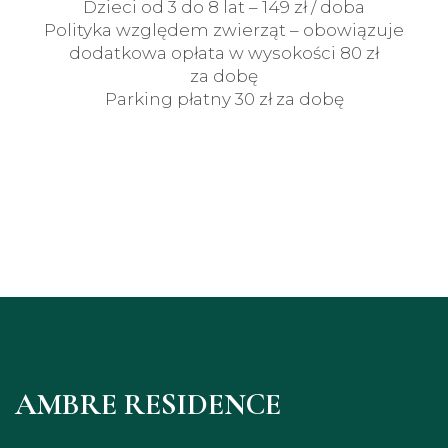
Dzieci od 3 do 8 lat – 149 zł / doba
Polityka względem zwierząt – obowiązuje
dodatkowa opłata w wysokości 80 zł
za dobę
Parking płatny 30 zł za dobę
AMBRE RESIDENCE