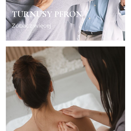
ZOBACZ
TURNUSY PFRON
Zobacz więcej
POBYTY ZDROWOTNE
Zapraszamy do zapoznania się z naszą
ofertą.
ZOBACZ